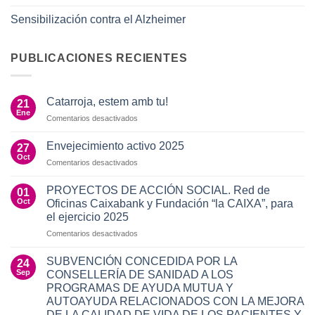
Sensibilización contra el Alzheimer
PUBLICACIONES RECIENTES
Catarroja, estem amb tu!
21
Ene
en
Comentarios desactivados
Catarroja,
estem
Envejecimiento activo 2025
27
amb
Oct
en
Comentarios desactivados
tu!
Envejecimiento
activo
PROYECTOS DE ACCIÓN SOCIAL. Red de
01
2025
Oct
Oficinas Caixabank y Fundación “la CAIXA”, para
el ejercicio 2025
en
Comentarios desactivados
PROYECTOS
DE
SUBVENCIÓN CONCEDIDA POR LA
24
ACCIÓN
Sep
CONSELLERÍA DE SANIDAD A LOS
SOCIAL.
PROGRAMAS DE AYUDA MUTUA Y
Red
AUTOAYUDA RELACIONADOS CON LA MEJORA
de
DE LA CALIDAD DE VIDA DE LOS PACIENTES Y