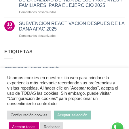
Oficinas
FAMILIARES, PARA EL EJERCICIO 2025
Caixabank
y
en
Comentarios desactivados
Fundación
SUBVENCIÓN
“la
CONCEDIDA
SUBVENCIÓN REACTIVACIÓN DESPUÉS DE LA
10
CAIXA”,
POR
Sep
DANA AFAC 2025
para
LA
el
en
Comentarios desactivados
CONSELLERÍA
ejercicio
SUBVENCIÓN
DE
2025
REACTIVACIÓN
SANIDAD
DESPUÉS
ETIQUETAS
A
DE
LOS
LA
PROGRAMAS
DANA
DE
Ayuntamiento de Catarroja
subvención
AFAC
AYUDA
2025
MUTUA
Usamos cookies en nuestro sitio web para brindarle la
Y
experiencia más relevante recordando sus preferencias y
AUTOAYUDA
visitas repetidas. Al hacer clic en "Aceptar todas", acepta el
RELACIONADOS
uso de TODAS las cookies. Sin embargo, puede visitar
CON
"Configuración de cookies" para proporcionar un
LA
AVISO LEGAL
POLITICA DE PRIVACIDAD
POLÍTICA DE COOKIES
consentimiento controlado.
MEJORA
DE
Copyright 2026 ©
AFAC
LA
Configuración cookies
Aceptar selección
CALIDAD
DE
Aceptar todas
Rechazar