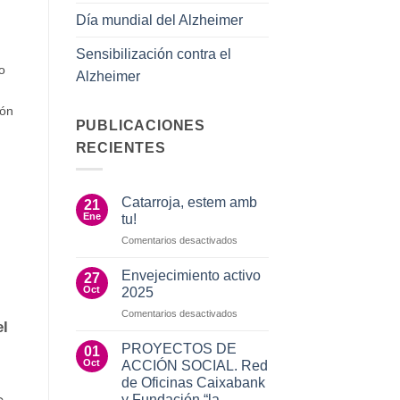
Día mundial del Alzheimer
Sensibilización contra el
o
Alzheimer
ión
PUBLICACIONES
RECIENTES
Catarroja, estem amb
21
Ene
tu!
en
Comentarios desactivados
Catarroja,
estem
Envejecimiento activo
27
amb
Oct
2025
tu!
en
Comentarios desactivados
el
Envejecimiento
activo
PROYECTOS DE
01
2025
Oct
ACCIÓN SOCIAL. Red
de Oficinas Caixabank
y Fundación “la