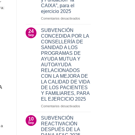
C
CAIXA”, para el
ra:
ejercicio 2025
en
Comentarios desactivados
PROYECTOS
DE
SUBVENCIÓN
24
ACCIÓN
Sep
CONCEDIDA POR LA
SOCIAL.
CONSELLERÍA DE
Red
SANIDAD A LOS
de
PROGRAMAS DE
Oficinas
AYUDA MUTUA Y
Caixabank
AUTOAYUDA
y
Fundación
RELACIONADOS
“la
CON LA MEJORA DE
CAIXA”,
LA CALIDAD DE VIDA
para
A
DE LOS PACIENTES
el
Y FAMILIARES, PARA
ejercicio
EL EJERCICIO 2025
2025
en
Comentarios desactivados
SUBVENCIÓN
CONCEDIDA
SUBVENCIÓN
10
POR
Sep
REACTIVACIÓN
 a
LA
DESPUÉS DE LA
CONSELLERÍA