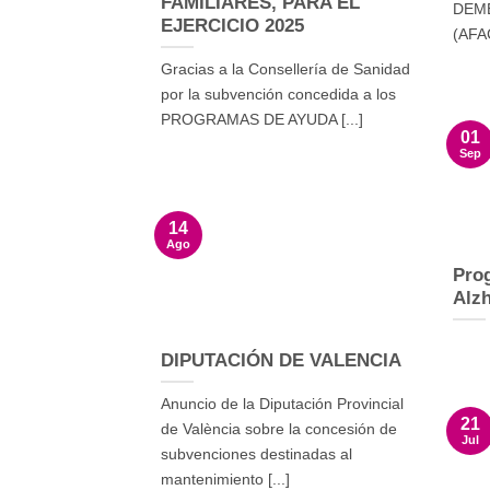
FAMILIARES, PARA EL
DEM
EJERCICIO 2025
(AFAC
Gracias a la Consellería de Sanidad
por la subvención concedida a los
PROGRAMAS DE AYUDA [...]
01
Sep
14
Ago
Pro
Alz
DIPUTACIÓN DE VALENCIA
Anuncio de la Diputación Provincial
21
de València sobre la concesión de
Jul
subvenciones destinadas al
mantenimiento [...]