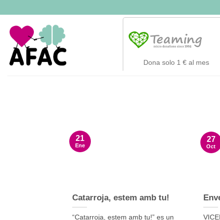
Saltar
al
contenido
21
27
Ene
Oct
Catarroja, estem amb tu!
Enve
“Catarroja, estem amb tu!” es un
VICE