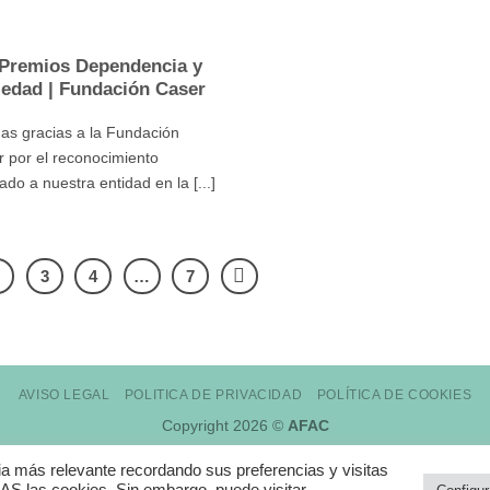
 Premios Dependencia y
iedad | Fundación Caser
as gracias a la Fundación
 por el reconocimiento
ado a nuestra entidad en la [...]
2
3
4
…
7
AVISO LEGAL
POLITICA DE PRIVACIDAD
POLÍTICA DE COOKIES
Copyright 2026 ©
AFAC
ia más relevante recordando sus preferencias y visitas