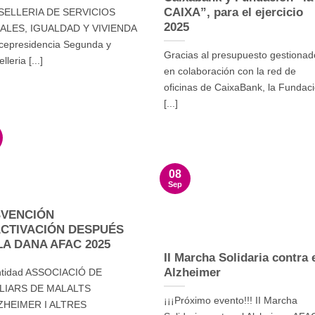
CAIXA”, para el ejercicio
ELLERIA DE SERVICIOS
2025
ALES, IGUALDAD Y VIVIENDA
icepresidencia Segunda y
Gracias al presupuesto gestionad
leria [...]
en colaboración con la red de
oficinas de CaixaBank, la Fundac
[...]
08
Sep
VENCIÓN
CTIVACIÓN DESPUÉS
LA DANA AFAC 2025
II Marcha Solidaria contra 
Alzheimer
ntidad ASSOCIACIÓ DE
LIARS DE MALALTS
¡¡¡Próximo evento!!! II Marcha
ZHEIMER I ALTRES