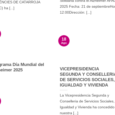
Solidaria contra el Alzheimer AFA
ÈNCIES DE CATARROJA
2025 Fecha: 21 de septiembreHo
) ha [...]
12:00Dirección: [...]
18
Ago
grama Día Mundial del
VICEPRESIDENCIA
heimer 2025
SEGUNDA Y CONSELLERI
DE SERVICIOS SOCIALES,
IGUALDAD Y VIVIENDA
La Vicepresidencia Segunda y
Conselleria de Servicios Sociales,
Igualdad y Vivienda ha concedido
nuestra [...]