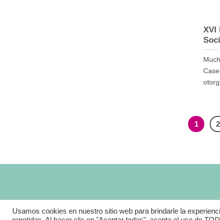
XVI
Soc
Much
Caser
otorg
1
Usamos cookies en nuestro sitio web para brindarle la experienc