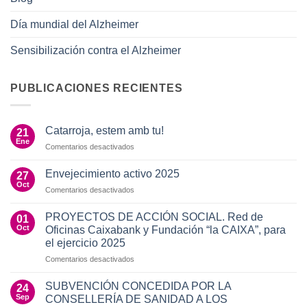
Día mundial del Alzheimer
Sensibilización contra el Alzheimer
PUBLICACIONES RECIENTES
Catarroja, estem amb tu!
21
Ene
en
Comentarios desactivados
Catarroja,
estem
Envejecimiento activo 2025
27
amb
Oct
en
Comentarios desactivados
tu!
Envejecimiento
activo
PROYECTOS DE ACCIÓN SOCIAL. Red de
01
2025
Oct
Oficinas Caixabank y Fundación “la CAIXA”, para
el ejercicio 2025
en
Comentarios desactivados
PROYECTOS
DE
SUBVENCIÓN CONCEDIDA POR LA
24
ACCIÓN
Sep
CONSELLERÍA DE SANIDAD A LOS
SOCIAL.