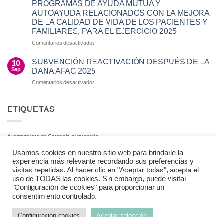
PROGRAMAS DE AYUDA MUTUA Y
Red
AUTOAYUDA RELACIONADOS CON LA MEJORA
de
DE LA CALIDAD DE VIDA DE LOS PACIENTES Y
Oficinas
FAMILIARES, PARA EL EJERCICIO 2025
Caixabank
y
en
Comentarios desactivados
Fundación
SUBVENCIÓN
“la
CONCEDIDA
SUBVENCIÓN REACTIVACIÓN DESPUÉS DE LA
10
CAIXA”,
POR
Sep
DANA AFAC 2025
para
LA
el
en
Comentarios desactivados
CONSELLERÍA
ejercicio
SUBVENCIÓN
DE
2025
REACTIVACIÓN
SANIDAD
DESPUÉS
ETIQUETAS
A
DE
LOS
LA
PROGRAMAS
DANA
DE
Ayuntamiento de Catarroja
subvención
AFAC
AYUDA
2025
MUTUA
Usamos cookies en nuestro sitio web para brindarle la
Y
experiencia más relevante recordando sus preferencias y
AUTOAYUDA
visitas repetidas. Al hacer clic en "Aceptar todas", acepta el
RELACIONADOS
uso de TODAS las cookies. Sin embargo, puede visitar
CON
"Configuración de cookies" para proporcionar un
LA
AVISO LEGAL
POLITICA DE PRIVACIDAD
POLÍTICA DE COOKIES
consentimiento controlado.
MEJORA
DE
Copyright 2026 ©
AFAC
Configuración cookies
Aceptar selección
LA