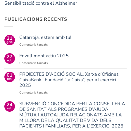
Sensibilització contra el Alzheimer
PUBLICACIONS RECENTS
Catarroja, estem amb tu!
21
gen.
a
Comentaris tancats
Catarroja,
estem
Envelliment actiu 2025
27
amb
oct.
a
Comentaris tancats
tu!
Envelliment
actiu
PROJECTES D’ACCIÓ SOCIAL. Xarxa d’Oficines
01
2025
oct.
CaixaBank i Fundació “la Caixa”, per a l’exercici
2025
a
Comentaris tancats
PROJECTES
D’ACCIÓ
SUBVENCIÓ CONCEDIDA PER LA CONSELLERIA
24
SOCIAL.
set.
DE SANITAT ALS PROGRAMES D’AJUDA
Xarxa
MÚTUA I AUTOAJUDA RELACIONATS AMB LA
d’Oficines
MILLORA DE LA QUALITAT DE VIDA DELS
CaixaBank
PACIENTS I FAMILIARS, PER A L’EXERCICI 2025
i